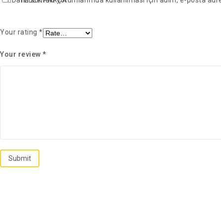
YEDEK PARÇA
Daha sonraki yorumlarımda kullanılması için adım, e-posta adre
Your rating
*
Your review
*