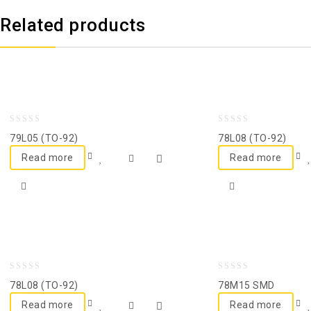
Related products
0
0
79L05 (TO-92)
78L08 (TO-92)
out
out
Read more
Read more
of
of
5
5
0
0
78L08 (TO-92)
78M15 SMD
out
out
Read more
Read more