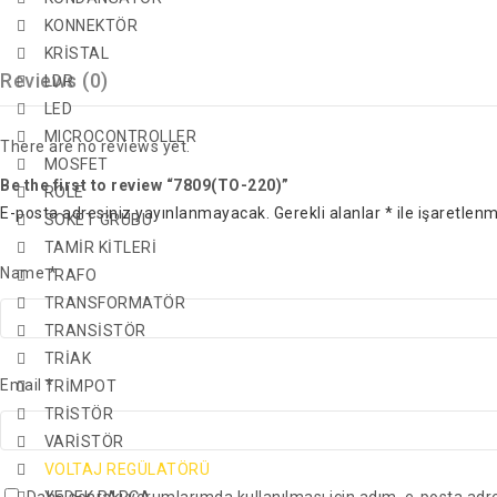
KONNEKTÖR
KRİSTAL
Reviews (0)
LDR
LED
MICROCONTROLLER
There are no reviews yet.
MOSFET
Be the first to review “7809(TO-220)”
ROLE
E-posta adresiniz yayınlanmayacak.
Gerekli alanlar
*
ile işaretlenm
SOKET GRUBU
TAMİR KİTLERİ
Name
*
TRAFO
TRANSFORMATÖR
TRANSİSTÖR
TRİAK
Email
*
TRİMPOT
TRİSTÖR
VARİSTÖR
VOLTAJ REGÜLATÖRÜ