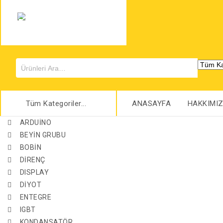
Tüm Kategoriler...
ANASAYFA
HAKKIMI
ARDUİNO
BEYİN GRUBU
BOBİN
DİRENÇ
DISPLAY
DİYOT
ENTEGRE
IGBT
KONDANSATÖR