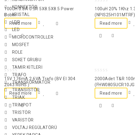
0
0
KONNEKTÖR
100UH 0.8A 0.5R 5X8.5X8.5 Power
100uH 20% 1Khz 1.
out
out
KRİSTAL
Bobin
(NPIS25H101MTRF)
of
of
LDR
Read more
Read more
5
5
LED
MICROCONTROLLER
MOSFET
ROLE
SOKET GRUBU
TAMİR KİTLERİ
TRAFO
0
0
15V 174mA 2,6VA Trafo (BV EI 304
2000Adet T&R 100
TRANSFORMATÖR
out
out
2043 RoHS )
(FHW0805UCR10JG
TRANSİSTÖR
of
of
Read more
Read more
TRİAK
5
5
TRİMPOT
TRİSTÖR
VARİSTÖR
VOLTAJ REGÜLATÖRÜ