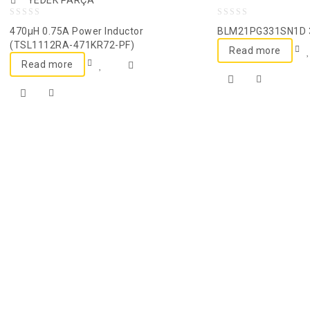
YEDEK PARÇA
0
0
470µH 0.75A Power Inductor
BLM21PG331SN1D 
out
out
(TSL1112RA-471KR72-PF)
Read more
of
of
Read more
5
5