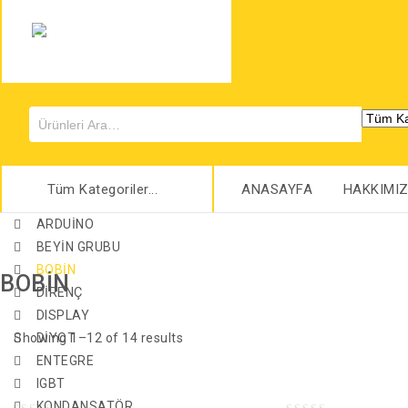
Tüm Kategoriler...
ANASAYFA
HAKKIMI
ARDUİNO
BEYİN GRUBU
BOBİN
BOBİN
DİRENÇ
DISPLAY
Showing 1–12 of 14 results
DİYOT
ENTEGRE
IGBT
KONDANSATÖR