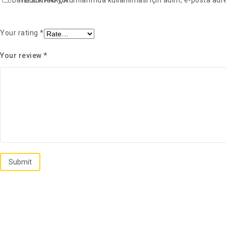
YEDEK PARÇA
Daha sonraki yorumlarımda kullanılması için adım, e-posta adre
Your rating
*
Your review
*