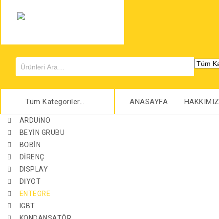
Tüm Kategoriler...
ANASAYFA
HAKKIMI
ARDUİNO
BEYİN GRUBU
BOBİN
DİRENÇ
DISPLAY
DİYOT
ENTEGRE
IGBT
KONDANSATÖR