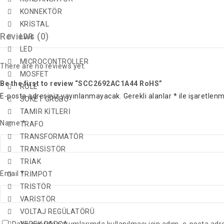
KONNEKTÖR
KRİSTAL
Reviews (0)
LDR
LED
MICROCONTROLLER
There are no reviews yet.
MOSFET
Be the first to review “SCC2692AC1A44 RoHS”
ROLE
E-posta adresiniz yayınlanmayacak.
Gerekli alanlar
*
ile işaretlenm
SOKET GRUBU
TAMİR KİTLERİ
Name
*
TRAFO
TRANSFORMATÖR
TRANSİSTÖR
TRİAK
Email
*
TRİMPOT
TRİSTÖR
VARİSTÖR
VOLTAJ REGÜLATÖRÜ