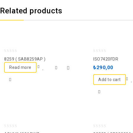
Related products
0
0
8259 ( SAB8259AP )
ISO7420FDR
out
out
₺
290,00
Read more
of
of
5
5
Add to cart
0
0